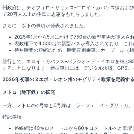
州政府は、テオフィロ・サリナス–エロイ・カバソス線および
で20万人以上の住民に恩恵をもたらしました。
さらに、以下の事項が発表されました。
2026年1月から5月にかけて750台の新型車両が導入さ
現政権下で4,000台の新型バスが導入されており、こ
待ち時間の短縮のため、時間帯別乗車、カープール（相
並行して、エロイ・カバソス–パラシオ・デ・イエロを結ぶ9
することになります。新型車両には、デジタル決済、GPS
2026年初頭のヌエボ・レオン州のモビリティ政策を定義す
メトロ（地下鉄）の拡充
一方、メトロの4号線と6号線は、ラ・フェ、イ・グリェガ、
特記事項：
路線網は40キロメートルから80キロメートルへと倍