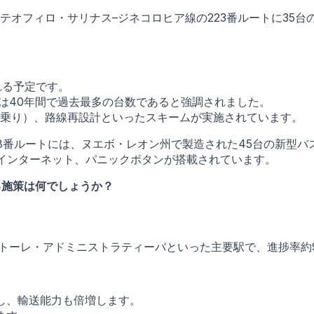
テオフィロ・サリナス–ジネコロヒア線の223番ルートに35
れる予定です。
れは40年間で過去最多の台数であると強調されました。
乗り）、路線再設計といったスキームが実施されています。
8番ルートには、ヌエボ・レオン州で製造された45台の新型バ
、インターネット、パニックボタンが搭載されています。
る施策は何でしょうか？
トーレ・アドミニストラティーバといった主要駅で、進捗率約
増し、輸送能力も倍増します。