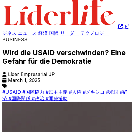
ビ
ジネス
ニュース
経済
国際
リーダー
テクノロジー
BUSINESS
Wird die USAID verschwinden? Eine
Gefahr für die Demokratie
Líder Empresarial JP
March 1, 2025
#USAID
#国際協力
#民主主義
#人権
#メキシコ
#米国
#経
済
#国際関係
#政治
#開発援助