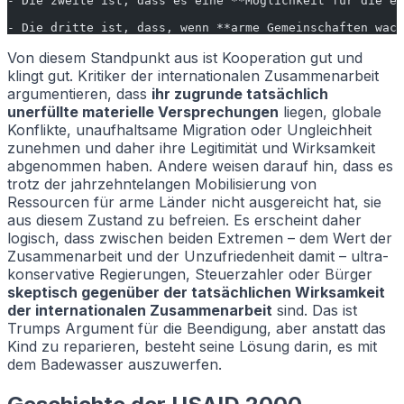
- Die zweite ist, dass es eine **Möglichkeit für die e
- Die dritte ist, dass, wenn **arme Gemeinschaften wach
Von diesem Standpunkt aus ist Kooperation gut und
klingt gut. Kritiker der internationalen Zusammenarbeit
argumentieren, dass
ihr zugrunde tatsächlich
unerfüllte materielle Versprechungen
liegen, globale
Konflikte, unaufhaltsame Migration oder Ungleichheit
zunehmen und daher ihre Legitimität und Wirksamkeit
abgenommen haben. Andere weisen darauf hin, dass es
trotz der jahrzehntelangen Mobilisierung von
Ressourcen für arme Länder nicht ausgereicht hat, sie
aus diesem Zustand zu befreien. Es erscheint daher
logisch, dass zwischen beiden Extremen – dem Wert der
Zusammenarbeit und der Unzufriedenheit damit – ultra-
konservative Regierungen, Steuerzahler oder Bürger
skeptisch gegenüber der tatsächlichen Wirksamkeit
der internationalen Zusammenarbeit
sind. Das ist
Trumps Argument für die Beendigung, aber anstatt das
Kind zu reparieren, besteht seine Lösung darin, es mit
dem Badewasser auszuwerfen.