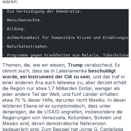
waren:
- Die Verteidigung der Demokratie.
- Menschenrechte.
- Bildung.
- Aufmerksamkeit für humanitäre Krisen und Ernährungssi
- Naturkatastrophen.
- Programme gegen Krankheiten wie Malaria, Tuberkulose 
Themen, die, wie wir wissen,
Trump
verabscheut. Es
stimmt auch, dass sie in Lateinamerika
beschuldigt
wurde, ein Instrument der CIA zu sein
, und das traf in
einer anderen Ära auch teilweise zu, aber derzeit erhält
die Region nur etwa 1,7 Milliarden Dollar, weniger als
jeder andere Teil der Welt, und fünf Länder erhalten
etwa 70 % dieser Hilfe, darunter nicht Mexiko. In dieser
letzteren Ebene ist es symptomatisch, dass unter
denjenigen, die die USAID angreifen, insbesondere die
Regierungen von Venezuela, Kolumbien, Bolivien und
Mexiko sind, deren demokratische Referenzen
bedauerlich sind. Zum Beispiel hat Jorge G. Castañeda